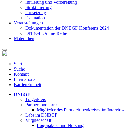
Initiierung und Vorbereitung
Strukturierung
Umsetzung
Evaluation
Veranstaltungen
Dokumentation der DNBGF-Konferenz 2024
DNBGF Online-Reihe
Materialien
Start
Suche
Kontakt
International
Barrierefreiheit
DNBGF
Trägerkreis
Partner:innenkreis
Mitglieder des Partner:innenkreises im Interview
Labs im DNBGF
Mitgliedschaft
Logopakete und Nutzung