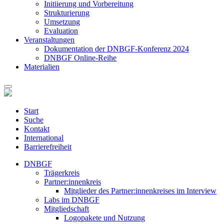
Initiierung und Vorbereitung
Strukturierung
Umsetzung
Evaluation
Veranstaltungen
Dokumentation der DNBGF-Konferenz 2024
DNBGF Online-Reihe
Materialien
Start
Suche
Kontakt
International
Barrierefreiheit
DNBGF
Trägerkreis
Partner:innenkreis
Mitglieder des Partner:innenkreises im Interview
Labs im DNBGF
Mitgliedschaft
Logopakete und Nutzung