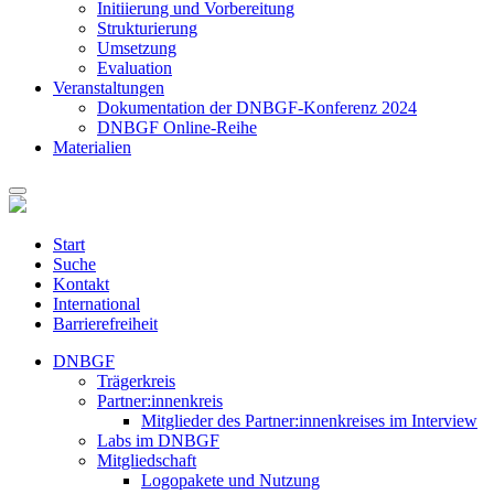
Initiierung und Vorbereitung
Strukturierung
Umsetzung
Evaluation
Veranstaltungen
Dokumentation der DNBGF-Konferenz 2024
DNBGF Online-Reihe
Materialien
Start
Suche
Kontakt
International
Barrierefreiheit
DNBGF
Trägerkreis
Partner:innenkreis
Mitglieder des Partner:innenkreises im Interview
Labs im DNBGF
Mitgliedschaft
Logopakete und Nutzung