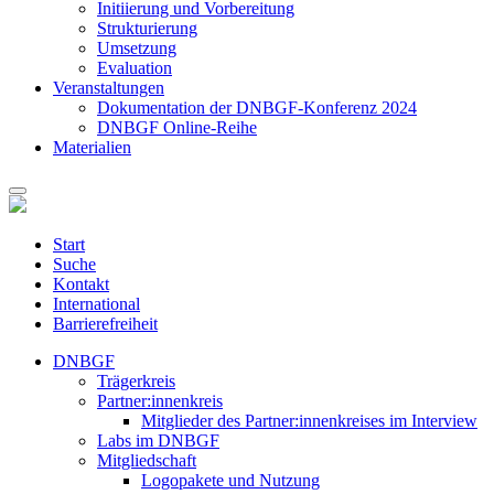
Initiierung und Vorbereitung
Strukturierung
Umsetzung
Evaluation
Veranstaltungen
Dokumentation der DNBGF-Konferenz 2024
DNBGF Online-Reihe
Materialien
Start
Suche
Kontakt
International
Barrierefreiheit
DNBGF
Trägerkreis
Partner:innenkreis
Mitglieder des Partner:innenkreises im Interview
Labs im DNBGF
Mitgliedschaft
Logopakete und Nutzung