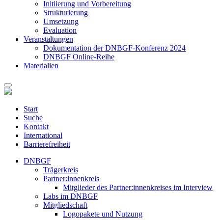
Initiierung und Vorbereitung
Strukturierung
Umsetzung
Evaluation
Veranstaltungen
Dokumentation der DNBGF-Konferenz 2024
DNBGF Online-Reihe
Materialien
Start
Suche
Kontakt
International
Barrierefreiheit
DNBGF
Trägerkreis
Partner:innenkreis
Mitglieder des Partner:innenkreises im Interview
Labs im DNBGF
Mitgliedschaft
Logopakete und Nutzung