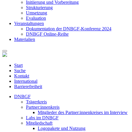
Initiierung und Vorbereitung
Strukturierung
Umsetzung
Evaluation
Veranstaltungen
Dokumentation der DNBGF-Konferenz 2024
DNBGF Online-Reihe
Materialien
Start
Suche
Kontakt
International
Barrierefreiheit
DNBGF
Trägerkreis
Partner:innenkreis
Mitglieder des Partner:innenkreises im Interview
Labs im DNBGF
Mitgliedschaft
Logopakete und Nutzung