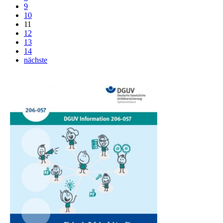
9
10
11
12
13
14
nächste