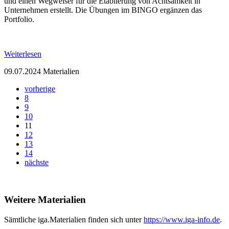
und einen Wegweiser für die Etablierung von Achtsamkeit in
Unternehmen erstellt. Die Übungen im BINGO ergänzen das
Portfolio.
Weiterlesen
09.07.2024
Materialien
vorherige
8
9
10
11
12
13
14
nächste
Weitere Materialien
Sämtliche iga.Materialien finden sich unter
https://www.iga-info.de
.