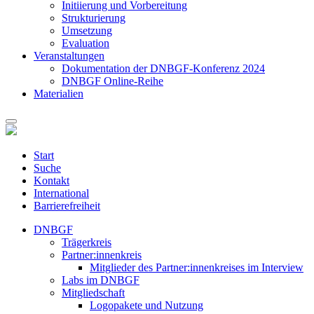
Initiierung und Vorbereitung
Strukturierung
Umsetzung
Evaluation
Veranstaltungen
Dokumentation der DNBGF-Konferenz 2024
DNBGF Online-Reihe
Materialien
Start
Suche
Kontakt
International
Barrierefreiheit
DNBGF
Trägerkreis
Partner:innenkreis
Mitglieder des Partner:innenkreises im Interview
Labs im DNBGF
Mitgliedschaft
Logopakete und Nutzung