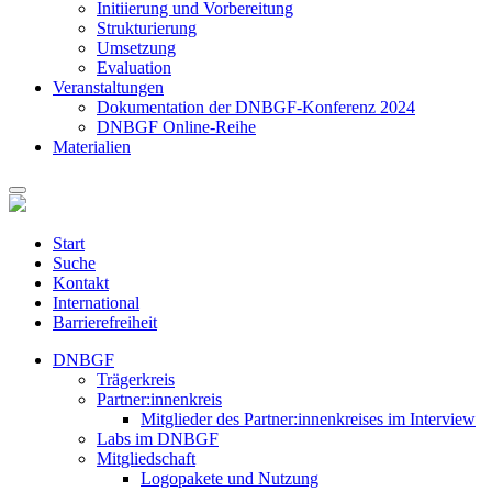
Initiierung und Vorbereitung
Strukturierung
Umsetzung
Evaluation
Veranstaltungen
Dokumentation der DNBGF-Konferenz 2024
DNBGF Online-Reihe
Materialien
Start
Suche
Kontakt
International
Barrierefreiheit
DNBGF
Trägerkreis
Partner:innenkreis
Mitglieder des Partner:innenkreises im Interview
Labs im DNBGF
Mitgliedschaft
Logopakete und Nutzung