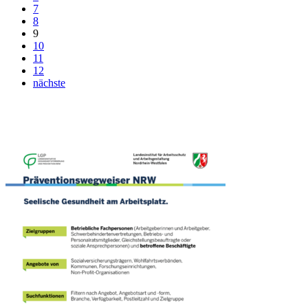
7
8
9
10
11
12
nächste