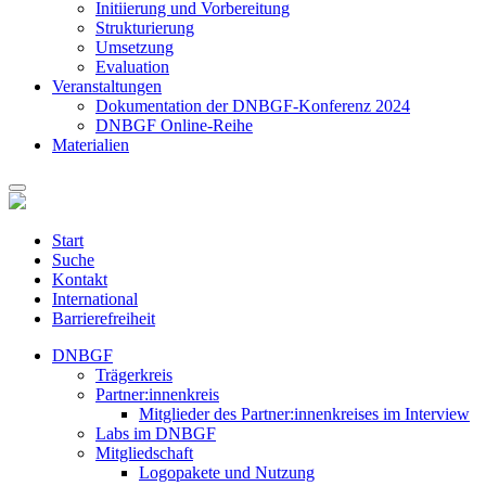
Initiierung und Vorbereitung
Strukturierung
Umsetzung
Evaluation
Veranstaltungen
Dokumentation der DNBGF-Konferenz 2024
DNBGF Online-Reihe
Materialien
Start
Suche
Kontakt
International
Barrierefreiheit
DNBGF
Trägerkreis
Partner:innenkreis
Mitglieder des Partner:innenkreises im Interview
Labs im DNBGF
Mitgliedschaft
Logopakete und Nutzung